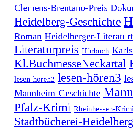
Clemens-Brentano-Preis
Doku
H
Heidelberg-Geschichte
Roman
Heidelberger-Literatur
Literaturpreis
Karl
Hörbuch
Kl.BuchmesseNeckartal
lesen-hören3
le
lesen-hören2
Mann
Mannheim-Geschichte
Pfalz-Krimi
Rheinhessen-Krim
Stadtbücherei-Heidelber