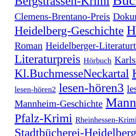
Buc
Bergstrassen-Krimi
Clemens-Brentano-Preis
Doku
H
Heidelberg-Geschichte
Roman
Heidelberger-Literatur
Literaturpreis
Karl
Hörbuch
Kl.BuchmesseNeckartal
lesen-hören3
le
lesen-hören2
Mann
Mannheim-Geschichte
Pfalz-Krimi
Rheinhessen-Krim
Stadtbücherei-Heidelber