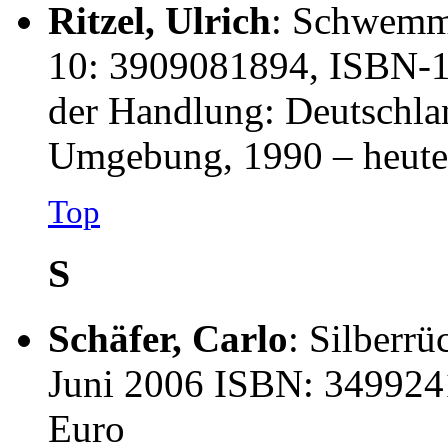
Ritzel, Ulrich
: Schwemmh
10: 3909081894, ISBN-1
der Handlung: Deutschla
Umgebung, 1990 – heute
Top
S
Schäfer, Carlo
: Silberr
Juni 2006 ISBN: 3499241
Euro