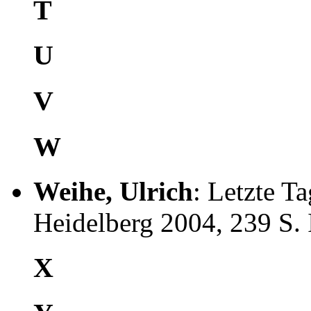
T
U
V
W
Weihe, Ulrich
: Letzte T
Heidelberg 2004, 239 S
X