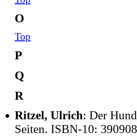
O
Top
P
Q
R
Ritzel, Ulrich
: Der Hund
Seiten. ISBN-10: 39090