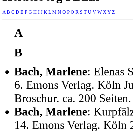
A
B
C
D
E
F
G
H
I
J
K
L
M
N
O
P
Q
R
S
T
U
V
W
X
Y
Z
A
B
Bach, Marlene
: Elenas 
6. Emons Verlag. Köln J
Broschur. ca. 200 Seiten.
Bach, Marlene
: Kurpfäl
14. Emons Verlag. Köln