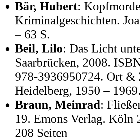
Bär, Hubert
: Kopfmorde
Kriminalgeschichten. Jo
– 63 S.
Beil, Lilo
: Das Licht unt
Saarbrücken, 2008. ISB
978-3936950724. Ort & Z
Heidelberg, 1950 – 1969
Braun, Meinrad
: Fließ
19. Emons Verlag. Köln
208 Seiten