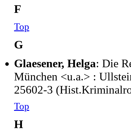
F
Top
G
Glaesener, Helga
: Die R
München <u.a.> : Ullstei
25602-3 (Hist.Kriminal
Top
H