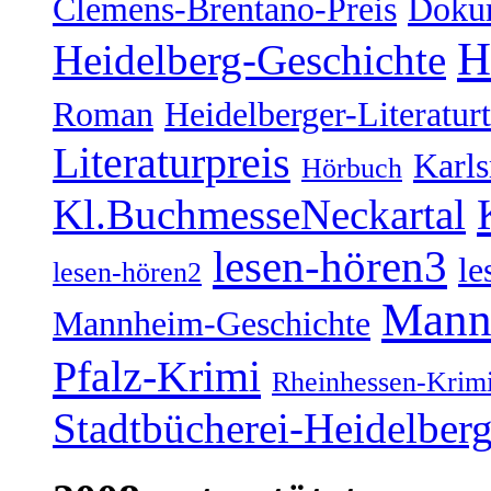
Clemens-Brentano-Preis
Doku
H
Heidelberg-Geschichte
Roman
Heidelberger-Literatur
Literaturpreis
Karl
Hörbuch
Kl.BuchmesseNeckartal
lesen-hören3
le
lesen-hören2
Mann
Mannheim-Geschichte
Pfalz-Krimi
Rheinhessen-Krim
Stadtbücherei-Heidelber