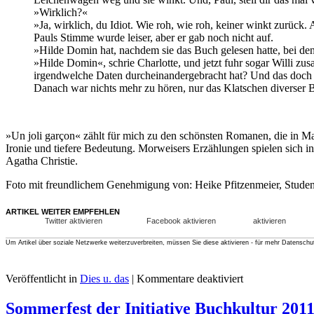
»Wirklich?«
»Ja, wirklich, du Idiot. Wie roh, wie roh, keiner winkt zurüc
Pauls Stimme wurde leiser, aber er gab noch nicht auf.
»Hilde Domin hat, nachdem sie das Buch gelesen hatte, bei den 
»Hilde Domin«, schrie Charlotte, und jetzt fuhr sogar Willi zu
irgendwelche Daten durcheinandergebracht hat? Und das doch n
Danach war nichts mehr zu hören, nur das Klatschen diverser 
»Un joli garçon« zählt für mich zu den schönsten Romanen, die in Ma
Ironie und tiefere Bedeutung. Morweisers Erzählungen spielen sich in a
Agatha Christie.
Foto mit freundlichem Genehmigung von: Heike Pfitzenmeier, Stud
ARTIKEL WEITER EMPFEHLEN
Twitter aktivieren
Facebook aktivieren
aktivieren
Um Artikel über soziale Netzwerke weiterzuverbreiten, müssen Sie diese aktivieren - für mehr Datenschu
Veröffentlicht in
Dies u. das
|
Kommentare deaktiviert
Sommerfest der Initiative Buchkultur 201