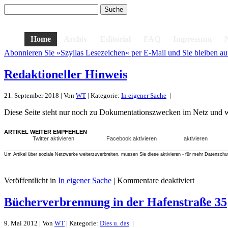
Home
Archiv
Editorial
FAQ
Impressum
Abonnieren Sie »Szyllas Lesezeichen« per E-Mail und Sie bleiben au
Redaktioneller Hinweis
21. September 2018 | Von
WT
| Kategorie:
In eigener Sache
|
Diese Seite steht nur noch zu Dokumentationszwecken im Netz und wi
ARTIKEL WEITER EMPFEHLEN
Twitter aktivieren
Facebook aktivieren
aktivieren
Um Artikel über soziale Netzwerke weiterzuverbreiten, müssen Sie diese aktivieren - für mehr Datenschu
Veröffentlicht in
In eigener Sache
|
Kommentare deaktiviert
Bücherverbrennung in der Hafenstraße 35
9. Mai 2012 | Von
WT
| Kategorie:
Dies u. das
|