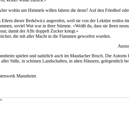
k. Aber wohin um Himmels willen fahren die denn? Auf den Friedhof od
Eltern dieser Berkéwicz angerufen, weil sie von der Lektüre restlos hi
sammen, soviel Wut war in ihrer Stimme. »Weißt du, dass sie ihren neunz
ur, damit der Affe doppelt Zucker kriegt.«
Bücher, die mit aller Macht in die Flammen geworfen wurden.
Auszu
nnheim spielen und natürlich auch im Maudacher Bruch. Die Autorin ha
ller Stille, in schönen Landschaften, in alten Häusern, gelegentlich bei
entenwerk Mannheim
tz.
1