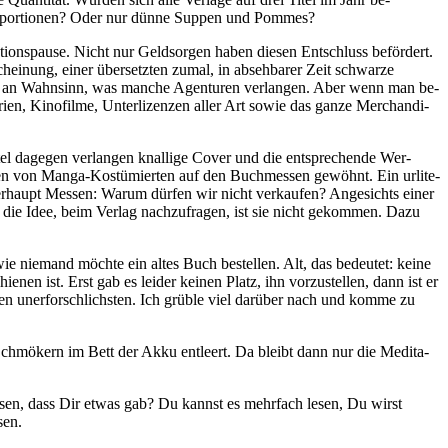
­lo­por­tionen? Oder nur dünne Suppen und Pommes?
­ti­ons­pause. Nicht nur Geld­sorgen haben diesen Ent­schluss befördert.
hei­nung, einer über­setzten zumal, in ab­seh­barer Zeit schwarze
nzt an Wahn­sinn, was manche Agen­turen ver­langen. Aber wenn man be­
rien, Ki­no­filme, Un­ter­li­zenzen aller Art sowie das ganze Mer­chan­di­
itel da­gegen ver­langen knal­lige Cover und die ent­spre­chende Wer­
aren von Manga-Kostümierten auf den Buch­messen gewöhnt. Ein ur­li­te­
. Über­haupt Messen: Warum dürfen wir nicht ver­kaufen? An­ge­sichts einer
f die Idee, beim Verlag nach­zu­fragen, ist sie nicht ge­kommen. Dazu
ie nie­mand möchte ein altes Buch be­stellen. Alt, das be­deutet: keine
hienen ist. Erst gab es leider keinen Platz, ihn vor­zu­stellen, dann ist er
en uner­forsch­lichsten. Ich grüble viel darüber nach und komme zu
chmökern im Bett der Akku ent­leert. Da bleibt dann nur die Me­di­ta­
lesen, dass Dir etwas gab? Du kannst es mehr­fach lesen, Du wirst
sen.