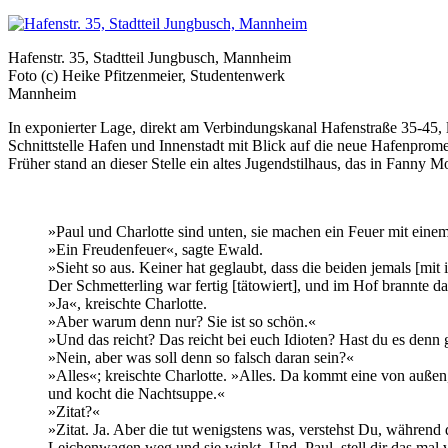
Hafenstr. 35, Stadtteil Jungbusch, Mannheim
Foto (c) Heike Pfitzenmeier, Studentenwerk
Mannheim
In exponierter Lage, direkt am Verbindungskanal Hafenstraße 35-45,
Schnittstelle Hafen und Innenstadt mit Blick auf die neue Hafenprom
Früher stand an dieser Stelle ein altes Jugendstilhaus, das in Fanny
»Paul und Charlotte sind unten, sie machen ein Feuer mit einem
»Ein Freudenfeuer«, sagte Ewald.
»Sieht so aus. Keiner hat geglaubt, dass die beiden jemals [mit
Der Schmetterling war fertig [tätowiert], und im Hof brannte d
»Ja«, kreischte Charlotte.
»Aber warum denn nur? Sie ist so schön.«
»Und das reicht? Das reicht bei euch Idioten? Hast du es denn ge
»Nein, aber was soll denn so falsch daran sein?«
»Alles«; kreischte Charlotte. »Alles. Da kommt eine von außen,
und kocht die Nachtsuppe.«
»Zitat?«
»Zitat. Ja. Aber die tut wenigstens was, verstehst Du, während
Leichenwagen weg und sie winkt. Und, Paul, stell dir das mal v