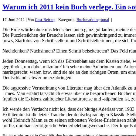
Warum ich 2011 kein Buch verlege. Ein »of
17. Juni 2011 | Von
Gast-Beitrag
| Kategorie:
Buchmarkt regional
|
Die Erde würde ohne uns Men­schen auch ganz gut laufen, meinte der scha
Die Puzz­le­teil­chen der Branche lassen sich ge­winn­brin­gend zu immer n
hows, Star­fotos von Schrift­stel­lern und Schrift­stel­le­rinnen, die si
Nach­denken? Nach­sinnen? Einen Schritt bei­sei­te­treten? Das Feld räu
Jeden Don­nerstag, wenn ich das Börsen­blatt aus dem Kasten ziehe, 
gegründet, um dabei mit­zutun? Ich sehe meine Au­to­rinnen und Au­toren
markt­ge­recht, waren bzw. sind sie nie an den rich­tigen Orten, um ei
Deutsch­land schwer un­ter­zu­bringen.
Die ag­gres­sive Ver­mark­tung von Li­te­ratur mag über den At­lantik z
Times. Man erfährt tatsäch­lich etwas über die be­spro­chenen Bücher und
freu­lich die Exis­tenz zahl­rei­cher Li­te­ra­tur­preise und -sti­pen­dien 
Ich werde den Ver­dacht nicht los, dass der blu­tige Ader­lass von 1933 
Exil­li­te­ratur ist die letzte Tranche der deutsch­spra­chigen Klassik.
wohl Hein­rich Mann es zu seinen schönsten Vor­lese-Er­leb­nissen zählt
hoffte, durchaus er­folg­reiche Wie­der­be­le­bungs­ver­suche. Der Im­pu
Es ist nicht nur die Qualität der heute ge­pu­shten, über­morgen ver­ges