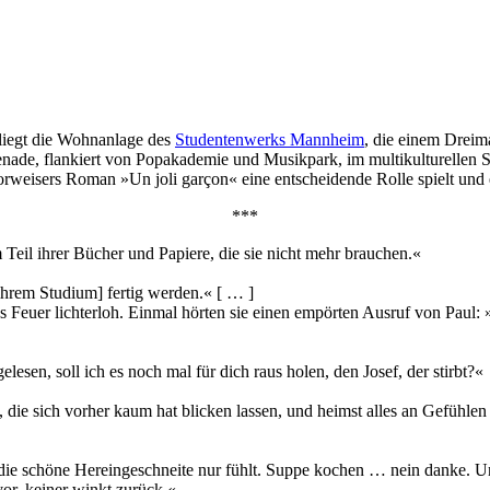
 liegt die Wohnanlage des
Studentenwerks Mannheim
, die einem Dreim
enade, flankiert von Popakademie und Musikpark, im multikulturellen St
 Morweisers Roman »Un joli garçon« eine entscheidende Rolle spielt un
***
 Teil ihrer Bücher und Papiere, die sie nicht mehr brauchen.«
 ihrem Studium] fertig werden.« [ … ]
as Feuer lichterloh. Einmal hörten sie einen empörten Ausruf von Paul
lesen, soll ich es noch mal für dich raus holen, den Josef, der stirbt?«
 die sich vorher kaum hat blicken lassen, und heimst alles an Gefühlen
 die schöne Hereingeschneite nur fühlt. Suppe kochen … nein danke. Un
or, keiner winkt zurück.«