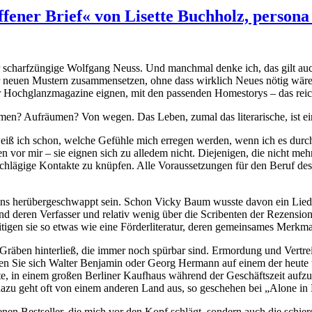
fener Brief« von Lisette Buchholz, persona
rfzüngige Wolf­gang Neuss. Und manchmal denke ich, das gilt auch für den 
euen Mus­tern zu­sam­men­setzen, ohne dass wirk­lich Neues nötig wäre. Fes­t
ch für Hoch­glanz­ma­ga­zine eignen, mit den pas­senden Ho­me­storys – das r
men? Aufräumen? Von wegen. Das Leben, zumal das li­te­ra­ri­sche, ist ei
weiß ich schon, welche Gefühle mich er­regen werden, wenn ich es durc
 vor mir – sie eignen sich zu al­ledem nicht. Die­je­nigen, die nicht mehr
n­schlägige Kon­takte zu knüpfen. Alle Vor­aus­set­zungen für den Beruf d
u uns herüber­ge­schwappt sein. Schon Vicky Baum wusste davon ein Lied zu
 deren Ver­fasser und re­lativ wenig über die Scri­benten der Re­zen­sion. 
ist, zei­tigen sie so etwas wie eine Förder­li­te­ratur, deren ge­mein­sames Me
Gräben hin­terließ, die immer noch spürbar sind. Er­mor­dung und Ver­trei­b
 Stellen Sie sich Walter Ben­jamin oder Georg Her­mann auf einem der heut
e, in einem großen Ber­liner Kauf­haus während der Geschäfts­zeit auf­zu­
ls dazu geht oft von einem an­deren Land aus, so ge­schehen bei „Alone in 
­senen Best­seller, die mich vor den Kopf schlägt, son­dern auch die schier