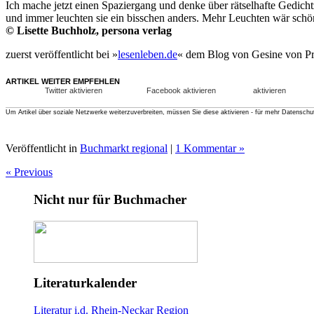
Ich mache jetzt einen Spa­zier­gang und denke über rätsel­hafte Ge­di
und immer leuchten sie ein biss­chen an­ders. Mehr Leuchten wär schön. Li
© Li­sette Buch­holz, per­sona verlag
zuerst veröffentlicht bei »
lesenleben.de
« dem Blog von Gesine von Pri
ARTIKEL WEITER EMPFEHLEN
Twitter aktivieren
Facebook aktivieren
aktivieren
Um Artikel über soziale Netzwerke weiterzuverbreiten, müssen Sie diese aktivieren - für mehr Datenschu
Veröffentlicht in
Buchmarkt regional
|
1 Kommentar »
« Previous
Nicht nur für Buchmacher
Literaturkalender
Literatur i.d. Rhein-Neckar Region