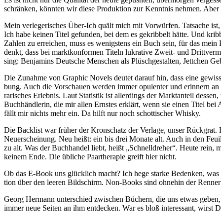
schränken, könnten wir diese Pro­duk­tion zur Kenntnis nehmen. Aber
Mein ver­le­ge­ri­sches Über-Ich quält mich mit Vorwürfen. Tat­sache ist
Ich habe keinen Titel ge­funden, bei dem es gekrib­belt hätte. Und krib­
Zahlen zu er­rei­chen, muss es we­nigs­tens ein Buch sein, für das m
denkt, dass bei markt­kon­formen Ti­teln lu­kra­tive Zweit- und Dritt­ver­m
sing: Ben­ja­mins Deut­sche Men­schen als Plüsch­ge­stalten, Jett­chen Ge­be
Die Zu­nahme von Gra­phic No­vels deutet darauf hin, dass eine ge­wisse 
bung. Auch die Vor­schauen werden immer opu­lenter und erin­nern an L
ra­ri­sches Er­lebnis. Laut Sta­tistik ist al­ler­dings der Markt­an­teil 
Buchhänd­lerin, die mir allen Ernstes erklärt, wenn sie einen Titel bei
fällt mir nichts mehr ein. Da hilft nur noch schot­ti­scher Whisky.
Die Back­list war früher der Kron­schatz der Ver­lage, unser Rück­grat. 
Neu­er­schei­nung. Neu heißt: ein bis drei Mo­nate alt. Auch in den Feuil­l
zu alt. Was der Buch­handel liebt, heißt „Schnell­dreher“. Heute rein
keinem Ende. Die übliche Paar­the­rapie greift hier nicht.
Ob das E-Book uns glück­lich macht? Ich hege starke Be­denken, was pa
tion über den leeren Bild­schirm. Non-Books sind oh­nehin der Renner
Georg Her­mann un­ter­schied zwi­schen Büchern, die uns etwas geben, u
immer neue Seiten an ihm ent­de­cken. War es bloß in­ter­essant, wirst D