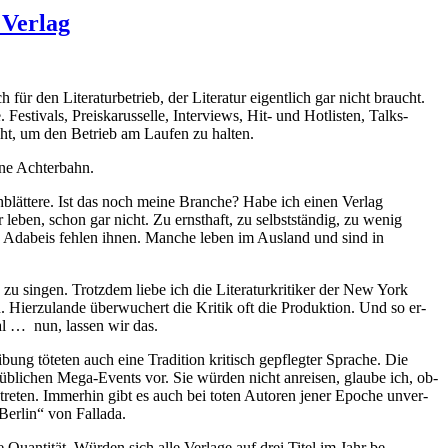
 Verlag
Li­te­ra­tur­be­trieb, der Li­te­ratur ei­gent­lich gar nicht braucht.
i­vals, Preis­ka­rus­selle, In­ter­views, Hit- und Hot­listen, Talks­
eicht, um den Be­trieb am Laufen zu halten.
ne Ach­ter­bahn.
hblättere. Ist das noch meine Branche? Habe ich einen Verlag
 leben, schon gar nicht. Zu ernst­haft, zu selbstständig, zu wenig
es Ada­beis fehlen ihnen. Manche leben im Aus­land und sind in
 singen. Trotzdem liebe ich die Li­te­ra­tur­kri­tiker der New York
Hier­zu­lande über­wu­chert die Kritik oft die Pro­duk­tion. Und so er­
rkmal … nun, lassen wir das.
ung töteten auch eine Tra­di­tion kri­tisch ge­pflegter Sprache. Die
e übli­chen Mega-Events vor. Sie würden nicht an­reisen, glaube ich, ob­
treten. Im­merhin gibt es auch bei toten Au­toren jener Epoche un­ver­
Berlin“ von Fal­lada.
e Quantität. Würden sich alle Ver­lage auf drei Titel im Jahr be­