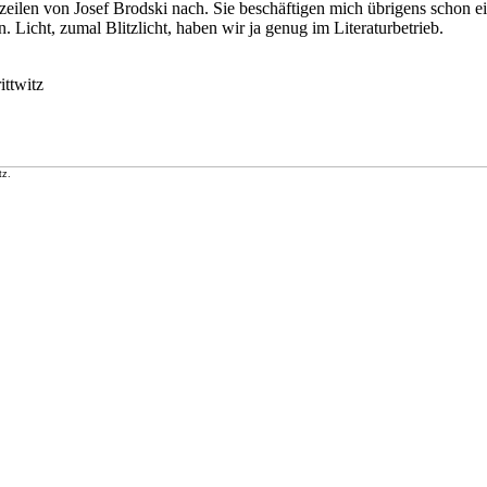
cht­zeilen von Josef Brodski nach. Sie beschäftigen mich übri­gens scho
cht, zumal Blitz­licht, haben wir ja genug im Li­te­ra­tur­be­trieb.
ttwitz
tz.