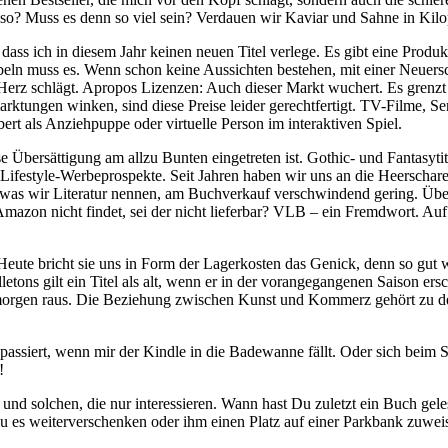
 so? Muss es denn so viel sein? Ver­dauen wir Ka­viar und Sahne in Ki
, dass ich in diesem Jahr keinen neuen Titel ver­lege. Es gibt eine Pro­duk
beln muss es. Wenn schon keine Aus­sichten be­stehen, mit einer Neu­er­sc
ein Herz schlägt. Apropos Li­zenzen: Auch dieser Markt wu­chert. Es gre
ark­tungen winken, sind diese Preise leider ge­recht­fer­tigt. TV-Filme, Se­
rt als An­zieh­puppe oder vir­tu­elle Person im in­ter­ak­tiven Spiel.
Übersätti­gung am allzu Bunten ein­ge­treten ist. Go­thic- und Fan­ta­sy­t
i­festyle-Wer­be­pro­spekte. Seit Jahren haben wir uns an die Heer­sch
dessen, was wir Li­te­ratur nennen, am Buch­ver­kauf ver­schwin­dend ge­ring
 Amazon nicht findet, sei der nicht lie­ferbar? VLB – ein Fremd­wort. Au
Heute bricht sie uns in Form der La­ger­kosten das Ge­nick, denn so gut w
e­tons gilt ein Titel als alt, wenn er in der vor­an­ge­gan­genen Saison er­sc
, morgen raus. Die Be­zie­hung zwi­schen Kunst und Kom­merz gehört zu d
s­siert, wenn mir der Kindle in die Ba­de­wanne fällt. Oder sich beim S
!
nd sol­chen, die nur in­ter­es­sieren. Wann hast Du zu­letzt ein Buch ge­
u es wei­ter­ver­schenken oder ihm einen Platz auf einer Park­bank zu­wei