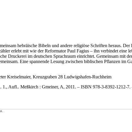
meinsam hebräische Bibeln und andere religiöse Schriften heraus. Der 
ler erlebt mit wie der Reformator Paul Fagius – ihn verbindet eine le
räische Druckerei im deutschen Sprachraum einrichtet. Gemeinsam mit 
 gemeinsam. Eine spannende Lesung zwischen biblischen Pflanzen im Gar
Dieter Kreiselmaier, Kreuzgraben 28 Ludwigshafen-Ruchheim
l. 1., Aufl.. Meßkirch : Gmeiner, A, 2011. – ISBN 978-3-8392-1212-7
tz.