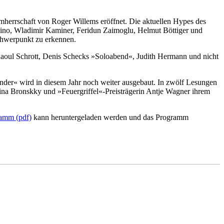
mherrschaft von Roger Willems eröffnet. Die aktuellen Hypes des
nazino, Wladimir Kaminer, Feridun Zaimoglu, Helmut Böttiger und
Schwerpunkt zu erkennen.
oul Schrott, Denis Schecks »Soloabend«, Judith Hermann und nicht
nder« wird in diesem Jahr noch weiter ausgebaut. In zwölf Lesungen
lina Bronskky und »Feuergriffel«-Preisträgerin Antje Wagner ihrem
ramm (pdf)
kann heruntergeladen werden und das Programm