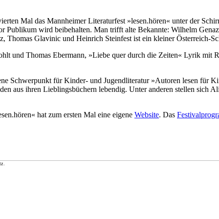
rten Mal das Mannheimer Literaturfest »lesen.hören« unter der Schir
r vor Publikum wird beibehalten. Man trifft alte Bekannte: Wilhelm Ge
tz, Thomas Glavinic und Heinrich Steinfest ist ein kleiner Österreich-
lt und Thomas Ebermann, »Liebe quer durch die Zeiten« Lyrik mit Ra
ene Schwerpunkt für Kinder- und Jugendliteratur »Autoren lesen für Ki
en aus ihren Lieblingsbüchern lebendig. Unter anderen stellen sich A
esen.hören« hat zum ersten Mal eine eigene
Website
. Das
Festivalprog
tz.