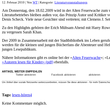
12. Februar 2010 | Von
WT
| Kategorie:
Literaturveranstaltungen
Am Donnerstag, den 18.02.2009 wird in der Alten Feuerwache zum vie
Literaturbetriebes bleiben außen vor, das Prinzip Autor und Kritike
Denis Scheck. Viele neue Gesichter sind vertreten; mit Clemens J. Se
Zu den Highlights gehören der Erich Mühsam Abend mit Harry Rowoh
zu vergessen Sarah Khan.
Der 2009 in Zusammenarbeit mit der Stadtbibliothek ins Leben geruf
werden für die kleinen und jungen Bücherfans die Abenteuer und Held
jungen Lesepublikum.
Nähere Informationen gibt es online bei der »
Alten Feuerwache
«; »L
»Autoren lesen für Kinder« (pdf)
ebenfalls.
ARTIKEL WEITER EMPFEHLEN
Twitter aktivieren
Facebook aktivieren
aktivieren
Um Artikel über soziale Netzwerke weiterzuverbreiten, müssen Sie diese aktivieren - für mehr Datenschu
Tags:
lesen-hören4
Keine Kommentare möglich.