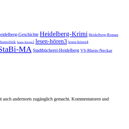
Heidelberg-Krimi
eidelberg-Geschichte
Heidelberg-Roman
lesen-hören3
turpolitik
lesen-hören4
lesen-hören2
StaBi-MA
Stadtbücherei-Heidelberg
VS-Rhein-Neckar
keit auch andernorts zugänglich gemacht. Kommentatoren und