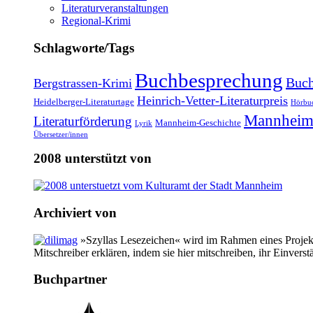
Literaturveranstaltungen
Regional-Krimi
Schlagworte/Tags
Buchbesprechung
Buch
Bergstrassen-Krimi
Heinrich-Vetter-Literaturpreis
Heidelberger-Literaturtage
Hörbu
Mannheim
Literaturförderung
Mannheim-Geschichte
Lyrik
Übersetzer/innen
2008 unterstützt von
Archiviert von
»Szyllas Lesezeichen« wird im Rahmen eines Projekte
Mitschreiber erklären, indem sie hier mitschreiben, ihr Einverst
Buchpartner