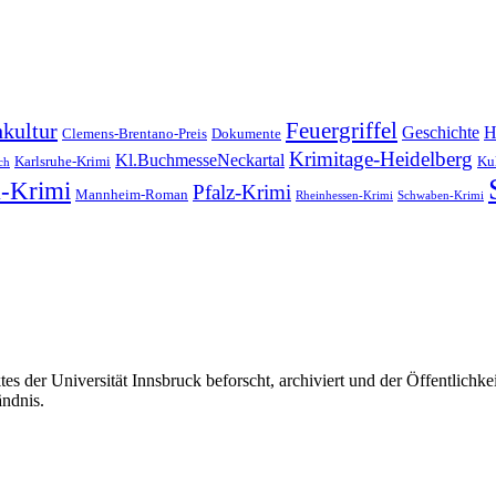
Feuergriffel
kultur
Geschichte
H
Clemens-Brentano-Preis
Dokumente
Krimitage-Heidelberg
Kl.BuchmesseNeckartal
Karlsruhe-Krimi
Kul
ch
-Krimi
Pfalz-Krimi
Mannheim-Roman
Rheinhessen-Krimi
Schwaben-Krimi
s der Universität Innsbruck beforscht, archiviert und der Öffentlich
ändnis.