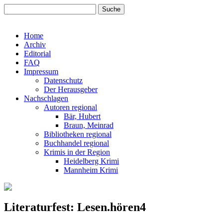
Home
Archiv
Editorial
FAQ
Impressum
Datenschutz
Der Herausgeber
Nachschlagen
Autoren regional
Bär, Hubert
Braun, Meinrad
Bibliotheken regional
Buchhandel regional
Krimis in der Region
Heidelberg Krimi
Mannheim Krimi
Literaturfest: Lesen.hören4