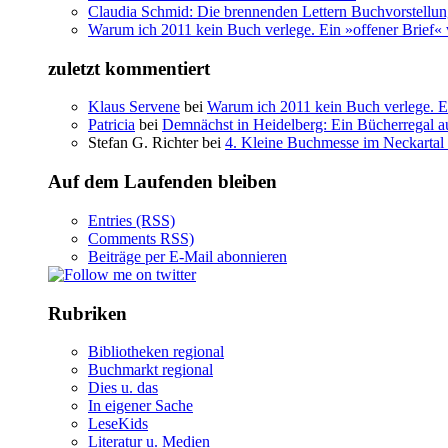
Claudia Schmid: Die brennenden Lettern Buchvorstellu
Warum ich 2011 kein Buch verlege. Ein »offener Brief« 
zuletzt kommentiert
Klaus Servene
bei
Warum ich 2011 kein Buch verlege. Ei
Patricia
bei
Demnächst in Heidelberg: Ein Bücherregal au
Stefan G. Richter bei
4. Kleine Buchmesse im Neckartal
Auf dem Laufenden bleiben
Entries (RSS)
Comments RSS)
Beiträge per E-Mail abonnieren
Rubriken
Bibliotheken regional
Buchmarkt regional
Dies u. das
In eigener Sache
LeseKids
Literatur u. Medien