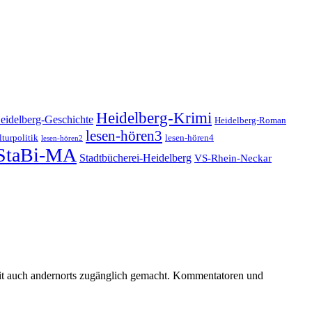
Heidelberg-Krimi
eidelberg-Geschichte
Heidelberg-Roman
lesen-hören3
turpolitik
lesen-hören4
lesen-hören2
StaBi-MA
Stadtbücherei-Heidelberg
VS-Rhein-Neckar
keit auch andernorts zugänglich gemacht. Kommentatoren und