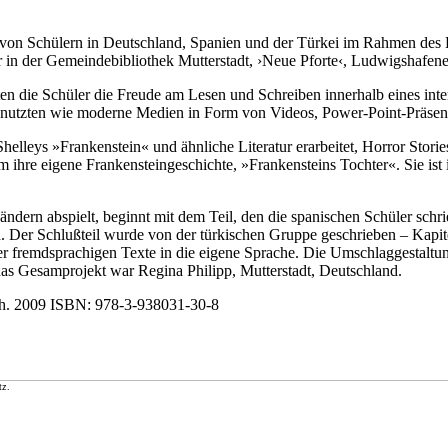
st von Schülern in Deutschland, Spanien und der Türkei im Rahmen de
 in der Gemeindebibliothek Mutterstadt, ›Neue Pforte‹, Ludwigshafener
n die Schüler die Freude am Lesen und Schreiben innerhalb eines inter
 nutzten wie moderne Medien in Form von Videos, Power-Point-Präsent
elleys »Frankenstein« und ähnliche Literatur erarbeitet, Horror Stori
 ihre eigene Frankensteingeschichte, »Frankensteins Tochter«. Sie ist
ändern abspielt, beginnt mit dem Teil, den die spanischen Schüler schr
and. Der Schlußteil wurde von der türkischen Gruppe geschrieben – Kap
er fremdsprachigen Texte in die eigene Sprache. Die Umschlaggestalt
das Gesamprojekt war Regina Philipp, Mutterstadt, Deutschland.
.Rh. 2009 ISBN: 978-3-938031-30-8
tz.