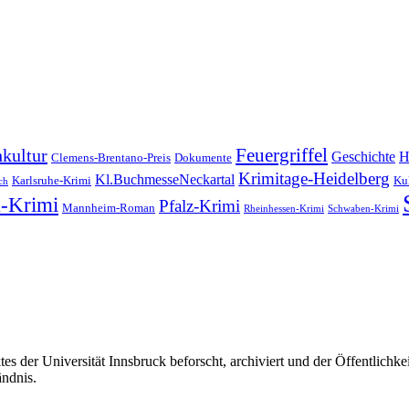
Feuergriffel
kultur
Geschichte
H
Clemens-Brentano-Preis
Dokumente
Krimitage-Heidelberg
Kl.BuchmesseNeckartal
Karlsruhe-Krimi
Kul
ch
-Krimi
Pfalz-Krimi
Mannheim-Roman
Rheinhessen-Krimi
Schwaben-Krimi
s der Universität Innsbruck beforscht, archiviert und der Öffentlich
ändnis.