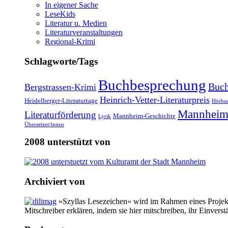
In eigener Sache
LeseKids
Literatur u. Medien
Literaturveranstaltungen
Regional-Krimi
Schlagworte/Tags
Buchbesprechung
Buch
Bergstrassen-Krimi
Heinrich-Vetter-Literaturpreis
Heidelberger-Literaturtage
Hörbu
Mannheim
Literaturförderung
Mannheim-Geschichte
Lyrik
Übersetzer/innen
2008 unterstützt von
Archiviert von
»Szyllas Lesezeichen« wird im Rahmen eines Projekte
Mitschreiber erklären, indem sie hier mitschreiben, ihr Einverst