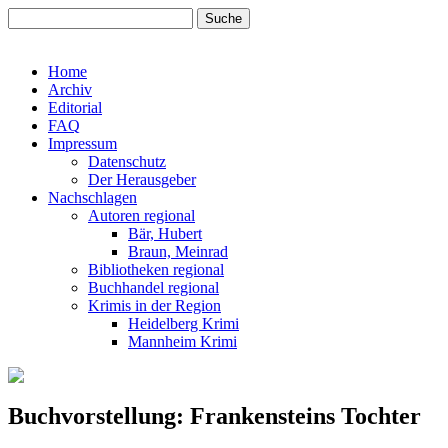
Home
Archiv
Editorial
FAQ
Impressum
Datenschutz
Der Herausgeber
Nachschlagen
Autoren regional
Bär, Hubert
Braun, Meinrad
Bibliotheken regional
Buchhandel regional
Krimis in der Region
Heidelberg Krimi
Mannheim Krimi
Buchvorstellung: Frankensteins Tochter