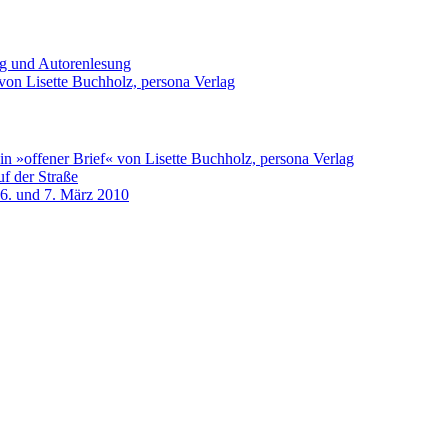
ng und Autorenlesung
von Lisette Buchholz, persona Verlag
n »offener Brief« von Lisette Buchholz, persona Verlag
f der Straße
 6. und 7. März 2010