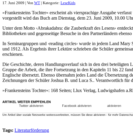
17. Juni 2009 | Von
WT
| Kategorie:
LeseKids
»Frankensteins Tochter« erscheint als viersprachige Ausgabe verfas
vorgestellt wird das Buch am Dienstag, dem 23. Juni 2009, 10.00 Uhr
Unter dem Motto ›Abrakadabra: die Zauberkraft des Lesens‹ entdeckte
Bibliotheken und gegenseitige Besuche in den Partnerländern ebenso
In Seminargruppen und ›reading circles‹ wurde in jedem Land Mary Sh
und 1912. Als Ergebnis ihrer Lektüre schrieben die Schüler gemeinsam
erschienen.
Die Geschichte, deren Handlungsverlauf sich in den drei beteiligten L
Gruppe die Arbeit, die ihre Fortsetzung in den Kapiteln 11 bis 22 f
Englische übersetzt. Ebenso übernahm jedes Land die Übersetzung d
Zeichnungen der Schüler Joshua B. und Luca S.. Verantwortlich für 
»Frankensteins Tochter«: 168 Seiten; Llux Verlag, Ludwigshafen a
ARTIKEL WEITER EMPFEHLEN
Twitter aktivieren
Facebook aktivieren
aktivieren
Um Artikel über soziale Netzwerke weiterzuverbreiten, müssen Sie diese aktivieren - für mehr Datenschu
Tags:
Literaturförderung