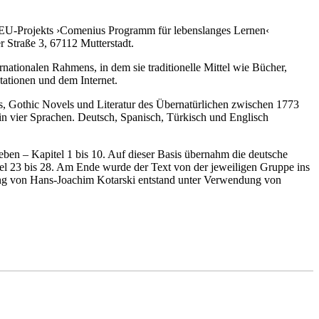
s EU-Projekts ›Comenius Programm für lebenslanges Lernen‹
 Straße 3, 67112 Mutterstadt.
nationalen Rahmens, in dem sie traditionelle Mittel wie Bücher,
ationen und dem Internet.
es, Gothic Novels und Literatur des Übernatürlichen zwischen 1773
 in vier Sprachen. Deutsch, Spanisch, Türkisch und Englisch
ieben – Kapitel 1 bis 10. Auf dieser Basis übernahm die deutsche
itel 23 bis 28. Am Ende wurde der Text von der jeweiligen Gruppe ins
ung von Hans-Joachim Kotarski entstand unter Verwendung von