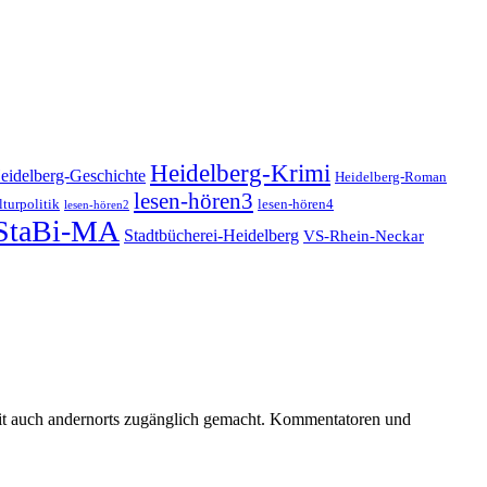
Heidelberg-Krimi
eidelberg-Geschichte
Heidelberg-Roman
lesen-hören3
turpolitik
lesen-hören4
lesen-hören2
StaBi-MA
Stadtbücherei-Heidelberg
VS-Rhein-Neckar
keit auch andernorts zugänglich gemacht. Kommentatoren und