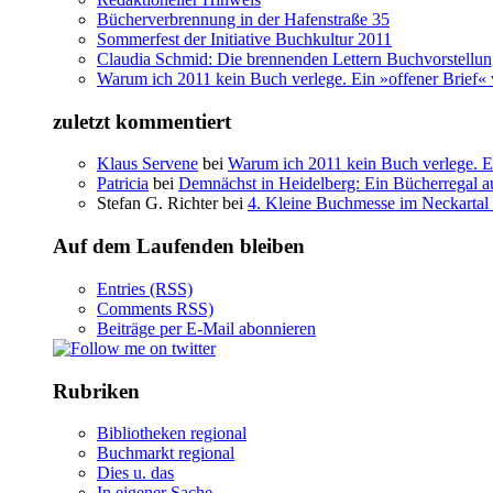
Bücherverbrennung in der Hafenstraße 35
Sommerfest der Initiative Buchkultur 2011
Claudia Schmid: Die brennenden Lettern Buchvorstellu
Warum ich 2011 kein Buch verlege. Ein »offener Brief« 
zuletzt kommentiert
Klaus Servene
bei
Warum ich 2011 kein Buch verlege. Ei
Patricia
bei
Demnächst in Heidelberg: Ein Bücherregal au
Stefan G. Richter bei
4. Kleine Buchmesse im Neckartal
Auf dem Laufenden bleiben
Entries (RSS)
Comments RSS)
Beiträge per E-Mail abonnieren
Rubriken
Bibliotheken regional
Buchmarkt regional
Dies u. das
In eigener Sache