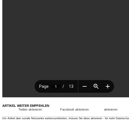
ARTIKEL WEITER EMPFEHLEN
Twitter aktivieren
Facebook aktivieren
aktivieren
Um Artikel über soziale Netzwerke weiterzuverbreiten, müssen Sie diese aktivieren - für mehr Datenschu