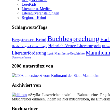
LeseKids
Literatur u. Medien
Literaturveranstaltungen
Regional-Krimi
Schlagworte/Tags
Buchbesprechung
Buch
Bergstrassen-Krimi
Heinrich-Vetter-Literaturpreis
Heidelberger-Literaturtage
Hörbu
Mannheim
Literaturförderung
Mannheim-Geschichte
Lyrik
Übersetzer/innen
2008 unterstützt von
Archiviert von
»Szyllas Lesezeichen« wird im Rahmen eines Projekte
Mitschreiber erklären, indem sie hier mitschreiben, ihr Einverst
Buchpartner