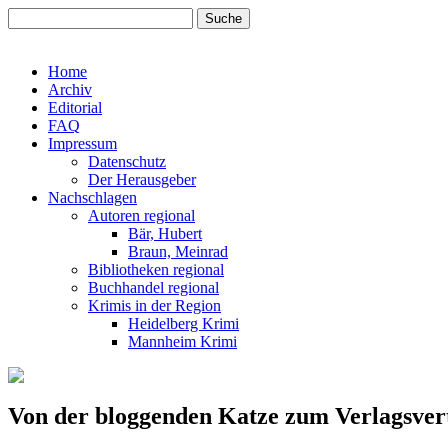
Home
Archiv
Editorial
FAQ
Impressum
Datenschutz
Der Herausgeber
Nachschlagen
Autoren regional
Bär, Hubert
Braun, Meinrad
Bibliotheken regional
Buchhandel regional
Krimis in der Region
Heidelberg Krimi
Mannheim Krimi
Von der bloggenden Katze zum Verlagsver