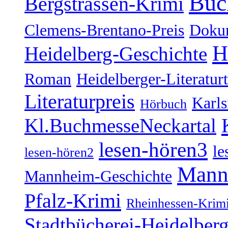
Buc
Bergstrassen-Krimi
Clemens-Brentano-Preis
Doku
H
Heidelberg-Geschichte
Roman
Heidelberger-Literatur
Literaturpreis
Karl
Hörbuch
Kl.BuchmesseNeckartal
lesen-hören3
le
lesen-hören2
Mann
Mannheim-Geschichte
Pfalz-Krimi
Rheinhessen-Krim
Stadtbücherei-Heidelber