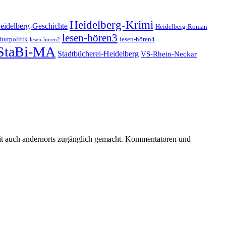
Heidelberg-Krimi
eidelberg-Geschichte
Heidelberg-Roman
lesen-hören3
turpolitik
lesen-hören4
lesen-hören2
StaBi-MA
Stadtbücherei-Heidelberg
VS-Rhein-Neckar
keit auch andernorts zugänglich gemacht. Kommentatoren und