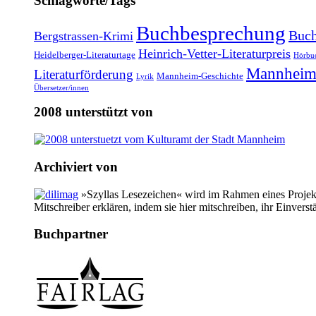
Schlagworte/Tags
Buchbesprechung
Buch
Bergstrassen-Krimi
Heinrich-Vetter-Literaturpreis
Heidelberger-Literaturtage
Hörbu
Mannheim
Literaturförderung
Mannheim-Geschichte
Lyrik
Übersetzer/innen
2008 unterstützt von
Archiviert von
»Szyllas Lesezeichen« wird im Rahmen eines Projekte
Mitschreiber erklären, indem sie hier mitschreiben, ihr Einverst
Buchpartner