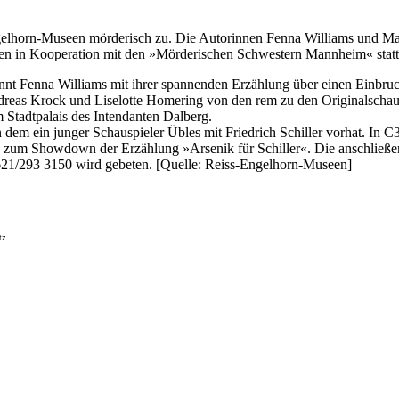
elhorn-Museen mörderisch zu. Die Autorinnen Fenna Williams und Mar
den in Kooperation mit den »Mörderischen Schwestern Mannheim« statt
ginnt Fenna Williams mit ihrer spannenden Erzählung über einen Einb
dreas Krock und Liselotte Homering von den rem zu den Originalschau
m Stadtpalais des Intendanten Dalberg.
n dem ein junger Schauspieler Übles mit Friedrich Schiller vorhat. I
es zum Showdown der Erzählung »Arsenik für Schiller«. Die anschließe
0621/293 3150 wird gebeten. [Quelle: Reiss-Engelhorn-Museen]
tz.