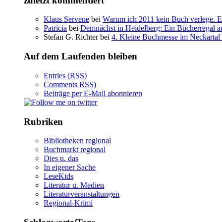
zuletzt kommentiert
Klaus Servene
bei
Warum ich 2011 kein Buch verlege. Ei
Patricia
bei
Demnächst in Heidelberg: Ein Bücherregal au
Stefan G. Richter bei
4. Kleine Buchmesse im Neckartal
Auf dem Laufenden bleiben
Entries (RSS)
Comments RSS)
Beiträge per E-Mail abonnieren
Rubriken
Bibliotheken regional
Buchmarkt regional
Dies u. das
In eigener Sache
LeseKids
Literatur u. Medien
Literaturveranstaltungen
Regional-Krimi