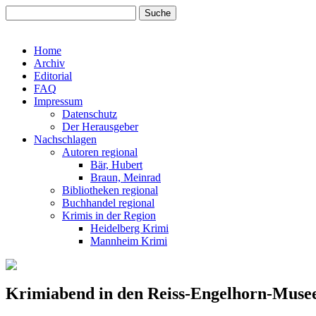
Home
Archiv
Editorial
FAQ
Impressum
Datenschutz
Der Herausgeber
Nachschlagen
Autoren regional
Bär, Hubert
Braun, Meinrad
Bibliotheken regional
Buchhandel regional
Krimis in der Region
Heidelberg Krimi
Mannheim Krimi
Krimiabend in den Reiss-Engelhorn-Muse