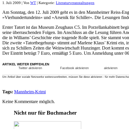
1. Juli 2009 | Von
WT
| Kategorie:
Literaturveranstaltungen
Am Sonntag, den 12. Juli 2009 geht es in den Mannheimer Reiss-Eng
»Vierhundertundeins« und »Arsenik für Schiller«. Die Lesungen fin
Erster Tatort ist das Museum Zeughaus C5. Im Porzellankabinett be
seine überraschenden Folgen. Im Anschluss an die Lesung führen An
die in Williams’ Geschichte eine tragende Rolle spielt. Sie stammt vo
Die zweite »Tatortbegehung« stimmt auf Marlene Klaus’ Krimi ein, i
sich zu Schillers Zeiten die Weinwirtschaft Hunzinger. Dort kommt 
Der Eintritt beträgt 7 Euro, ermäßigt 5 Euro. Um Anmeldung unter 
ARTIKEL WEITER EMPFEHLEN
Twitter aktivieren
Facebook aktivieren
aktivieren
Um Artikel über soziale Netzwerke weiterzuverbreiten, müssen Sie diese aktivieren - für mehr Datenschu
Tags:
Mannheim-Krimi
Keine Kommentare möglich.
Nicht nur für Buchmacher