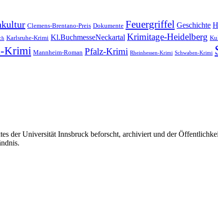
Feuergriffel
kultur
Geschichte
H
Clemens-Brentano-Preis
Dokumente
Krimitage-Heidelberg
Kl.BuchmesseNeckartal
Karlsruhe-Krimi
Kul
ch
-Krimi
Pfalz-Krimi
Mannheim-Roman
Rheinhessen-Krimi
Schwaben-Krimi
s der Universität Innsbruck beforscht, archiviert und der Öffentlich
ändnis.