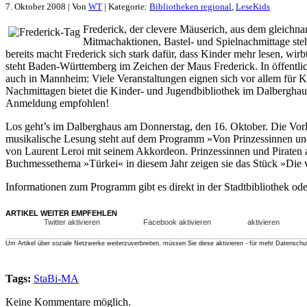
7. Oktober 2008 | Von
WT
| Kategorie:
Bibliotheken regional
,
LeseKids
Frederick, der clevere Mäuserich, aus dem gleich
Mitmachaktionen, Bastel- und Spielnachmittage steh
bereits macht Frederick sich stark dafür, dass Kinder mehr lesen, w
steht Baden-Württemberg im Zeichen der Maus Frederick. In öffentli
auch in Mannheim: Viele Veranstaltungen eignen sich vor allem für Ki
Nachmittagen bietet die Kinder- und Jugendbibliothek im Dalberghaus 
Anmeldung empfohlen!
Los geht’s im Dalberghaus am Donnerstag, den 16. Oktober. Die Vorl
musikalische Lesung steht auf dem Programm »Von Prinzessinnen und 
von Laurent Leroi mit seinem Akkordeon. Prinzessinnen und Piraten a
Buchmessethema »Türkei« in diesem Jahr zeigen sie das Stück »Die v
Informationen zum Programm gibt es direkt in der Stadtbibliothek 
ARTIKEL WEITER EMPFEHLEN
Twitter aktivieren
Facebook aktivieren
aktivieren
Um Artikel über soziale Netzwerke weiterzuverbreiten, müssen Sie diese aktivieren - für mehr Datenschu
Tags:
StaBi-MA
Keine Kommentare möglich.