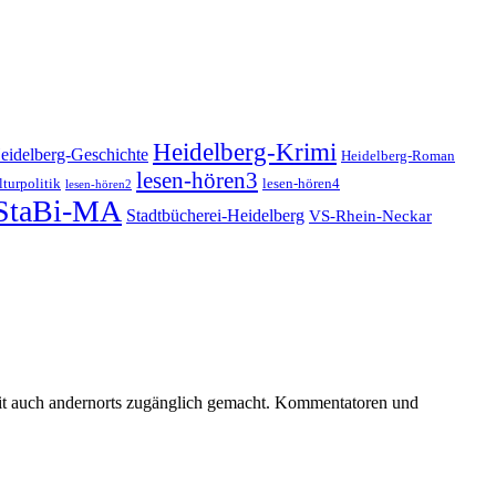
Heidelberg-Krimi
eidelberg-Geschichte
Heidelberg-Roman
lesen-hören3
turpolitik
lesen-hören4
lesen-hören2
StaBi-MA
Stadtbücherei-Heidelberg
VS-Rhein-Neckar
keit auch andernorts zugänglich gemacht. Kommentatoren und