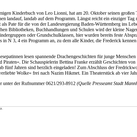
namigen Kinderbuch von Leo Lionni, hat am 20. Oktober seinen großen
en landauf, landab auf dem Programm. Längst reicht ein einziger Tag ni
irbt als Pate für die von der Landesregierung Baden-Württemberg ins L
chen Bibliotheken, Buchhandlungen und Schulen wird der kleine Nager 
ndergruppen oder Grundschulklassen, hier wurden bereits feste Absprache
in N 3, 4 ein Programm an, zu dem alle Kinder, die Frederick kennen l
esepatinnen lesen spannende Drachengeschichten für junge Menschen ab
Piraten«. Die Schauspielerin Bettina Franke erzählt Geschichten von 
b fünf Jahren sind herzlich eingeladen! Zum Abschluss der Fredrickwoc
erliebte Wolke« frei nach Nazim Hikmet. Ein Theaterstück ab vier Jah
oder unter der Rufnummer 0621/293-8912
(Quelle Presseamt Stadt Mann
tz.