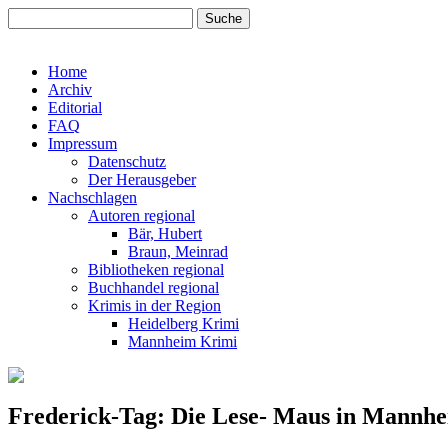
Home
Archiv
Editorial
FAQ
Impressum
Datenschutz
Der Herausgeber
Nachschlagen
Autoren regional
Bär, Hubert
Braun, Meinrad
Bibliotheken regional
Buchhandel regional
Krimis in der Region
Heidelberg Krimi
Mannheim Krimi
Frederick-Tag: Die Lese- Maus in Mannh