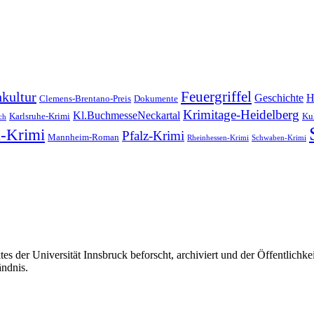
Feuergriffel
kultur
Geschichte
H
Clemens-Brentano-Preis
Dokumente
Krimitage-Heidelberg
Kl.BuchmesseNeckartal
Karlsruhe-Krimi
Kul
ch
-Krimi
Pfalz-Krimi
Mannheim-Roman
Rheinhessen-Krimi
Schwaben-Krimi
s der Universität Innsbruck beforscht, archiviert und der Öffentlich
ändnis.