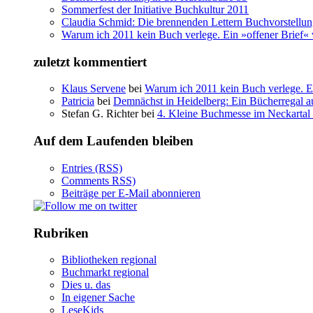
Sommerfest der Initiative Buchkultur 2011
Claudia Schmid: Die brennenden Lettern Buchvorstellu
Warum ich 2011 kein Buch verlege. Ein »offener Brief« 
zuletzt kommentiert
Klaus Servene
bei
Warum ich 2011 kein Buch verlege. Ei
Patricia
bei
Demnächst in Heidelberg: Ein Bücherregal au
Stefan G. Richter bei
4. Kleine Buchmesse im Neckartal
Auf dem Laufenden bleiben
Entries (RSS)
Comments RSS)
Beiträge per E-Mail abonnieren
Rubriken
Bibliotheken regional
Buchmarkt regional
Dies u. das
In eigener Sache
LeseKids