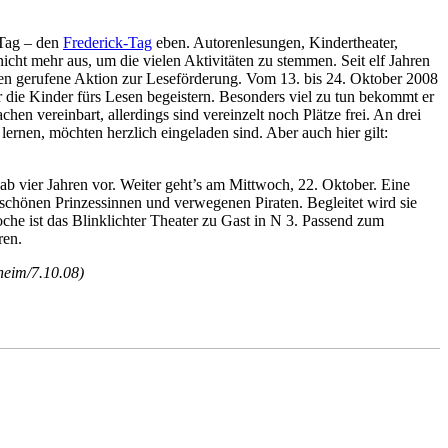
 Tag – den
Frederick-Tag
eben. Autorenlesungen, Kindertheater,
cht mehr aus, um die vielen Aktivitäten zu stemmen. Seit elf Jahren
eben gerufene Aktion zur Leseförderung. Vom 13. bis 24. Oktober 2008
die Kinder fürs Lesen begeistern. Besonders viel zu tun bekommt er
n vereinbart, allerdings sind vereinzelt noch Plätze frei. An drei
ernen, möchten herzlich eingeladen sind. Aber auch hier gilt:
 vier Jahren vor. Weiter geht’s am Mittwoch, 22. Oktober. Eine
schönen Prinzessinnen und verwegenen Piraten. Begleitet wird sie
he ist das Blinklichter Theater zu Gast in N 3. Passend zum
ren.
heim/7.10.08)