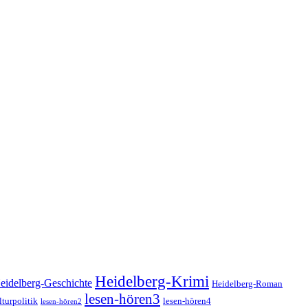
Heidelberg-Krimi
eidelberg-Geschichte
Heidelberg-Roman
lesen-hören3
turpolitik
lesen-hören4
lesen-hören2