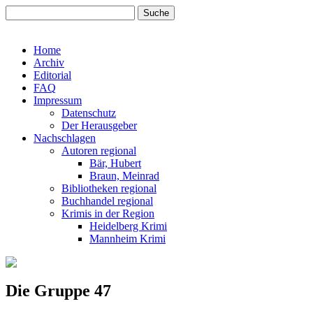
Home
Archiv
Editorial
FAQ
Impressum
Datenschutz
Der Herausgeber
Nachschlagen
Autoren regional
Bär, Hubert
Braun, Meinrad
Bibliotheken regional
Buchhandel regional
Krimis in der Region
Heidelberg Krimi
Mannheim Krimi
Die Gruppe 47