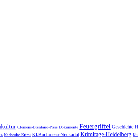
Feuergriffel
kultur
Geschichte
H
Clemens-Brentano-Preis
Dokumente
Krimitage-Heidelberg
Kl.BuchmesseNeckartal
Karlsruhe-Krimi
Kul
ch