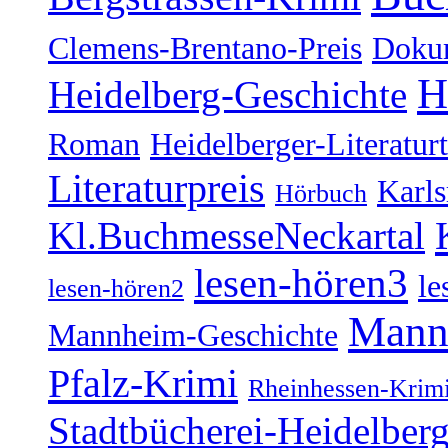
Clemens-Brentano-Preis
Doku
H
Heidelberg-Geschichte
Roman
Heidelberger-Literatur
Literaturpreis
Karl
Hörbuch
Kl.BuchmesseNeckartal
lesen-hören3
le
lesen-hören2
Mann
Mannheim-Geschichte
Pfalz-Krimi
Rheinhessen-Krim
Stadtbücherei-Heidelber